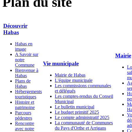
Plan du site
Découvrir
Habas
Habas en
image
A Savoir sur
Mairie
notre
Vie municipale
Commune
Lo
Bienvenue à
sal
Mairie de Habas
Habas
mu
L'équipe municipale
Plans de
Ag
Les commissions communales
Habas
se
et délégués
Hébergements
Ho
Les comptes-rendus du Conseil
touristiques
pe
Municipal
Histoire et
Ma
Le bulletin municipal
patrimoine
Ha
Le budget primitif 2025
Parcours
Vo
Le compte administratif 2025
pédestres
dé
La communauté de Communes
Rencontre
ad
du Pays d'Orthe et Arrigans
avec notre
Co