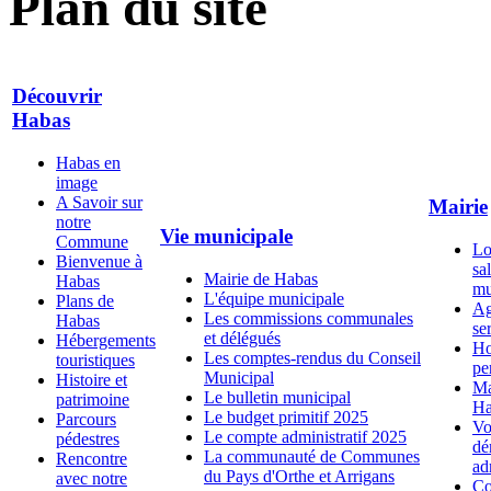
Plan du site
Découvrir
Habas
Habas en
image
A Savoir sur
Mairie
notre
Vie municipale
Commune
Lo
Bienvenue à
sal
Mairie de Habas
Habas
mu
L'équipe municipale
Plans de
Ag
Les commissions communales
Habas
se
et délégués
Hébergements
Ho
Les comptes-rendus du Conseil
touristiques
pe
Municipal
Histoire et
Ma
Le bulletin municipal
patrimoine
Ha
Le budget primitif 2025
Parcours
Vo
Le compte administratif 2025
pédestres
dé
La communauté de Communes
Rencontre
ad
du Pays d'Orthe et Arrigans
avec notre
Co